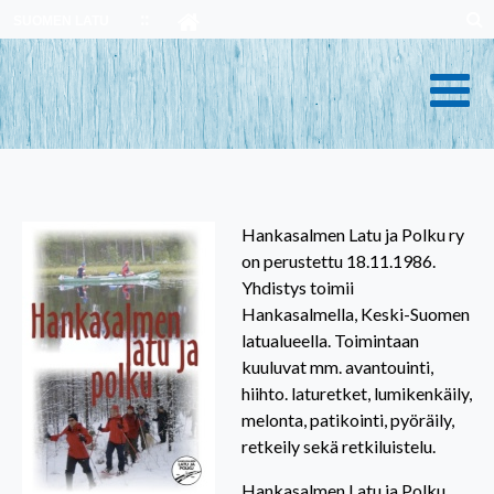
Skip
SUOMEN LATU
to
content
Hankasalmen Latu ja Polku ry
on perustettu 18.11.1986.
Yhdistys toimii
Hankasalmella, Keski-Suomen
latualueella. Toimintaan
kuuluvat mm. avantouinti,
hiihto. laturetket, lumikenkäily,
melonta, patikointi, pyöräily,
retkeily sekä retkiluistelu.
Hankasalmen Latu ja Polku